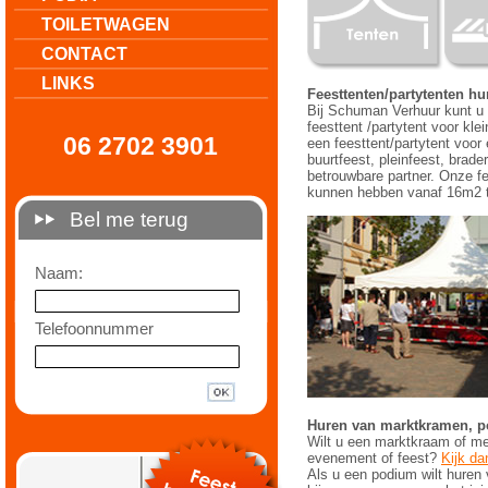
TOILETWAGEN
CONTACT
LINKS
Feesttenten/partytenten hu
Bij Schuman Verhuur kunt u 
feesttent /partytent voor kl
06 2702 3901
een feesttent/partytent voor 
buurtfeest, pleinfeest, bra
betrouwbare partner. Onze fe
kunnen hebben vanaf 16m2 t
Bel me terug
Naam:
Telefoonnummer
Huren van marktkramen, p
Wilt u een marktkraam of me
evenement of feest?
Kijk da
Als u een podium wilt huren 